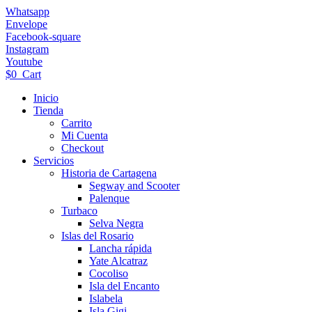
Ir
Whatsapp
al
Envelope
contenido
Facebook-square
Instagram
Youtube
$
0
Cart
Inicio
Tienda
Carrito
Mi Cuenta
Checkout
Servicios
Historia de Cartagena
Segway and Scooter
Palenque
Turbaco
Selva Negra
Islas del Rosario
Lancha rápida
Yate Alcatraz
Cocoliso
Isla del Encanto
Islabela
Isla Gigi