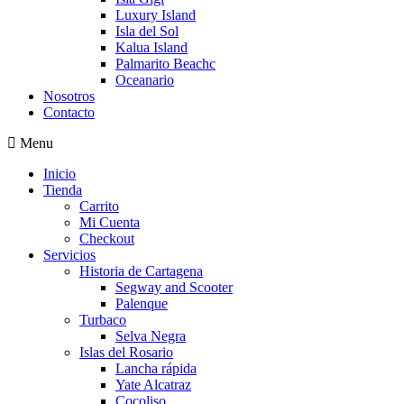
Luxury Island
Isla del Sol
Kalua Island
Palmarito Beachc
Oceanario
Nosotros
Contacto
Menu
Inicio
Tienda
Carrito
Mi Cuenta
Checkout
Servicios
Historia de Cartagena
Segway and Scooter
Palenque
Turbaco
Selva Negra
Islas del Rosario
Lancha rápida
Yate Alcatraz
Cocoliso