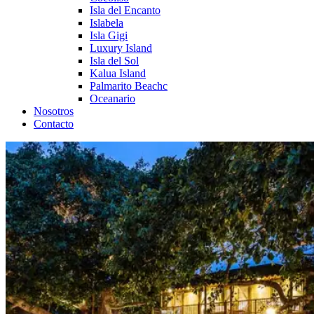
Isla del Encanto
Islabela
Isla Gigi
Luxury Island
Isla del Sol
Kalua Island
Palmarito Beachc
Oceanario
Nosotros
Contacto