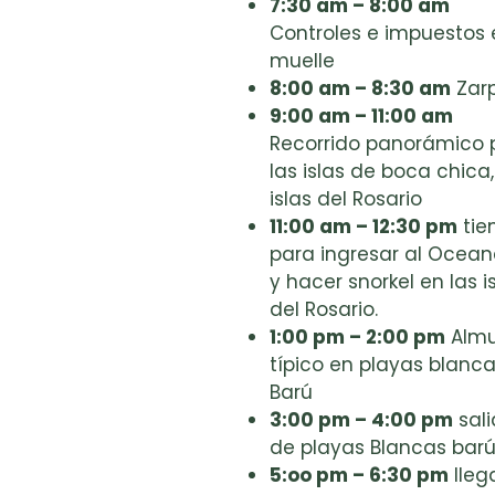
7:30 am – 8:00 am
Controles e impuestos 
muelle
8:00 am – 8:30 am
Zar
9:00 am – 11:00 am
Recorrido panorámico 
las islas de boca chica,
islas del Rosario
11:00 am – 12:30 pm
tie
para ingresar al Ocean
y hacer snorkel en las i
del Rosario.
1:00 pm – 2:00 pm
Almu
típico en playas blanc
Barú
3:00 pm – 4:00 pm
sal
de playas Blancas bar
5:oo pm – 6:30 pm
lleg