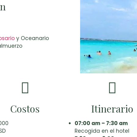
ón
osario
y Oceanario
almuerzo
Costos
Itinerario
000
07:00 am – 7:30 am
SD
Recogida en el hotel