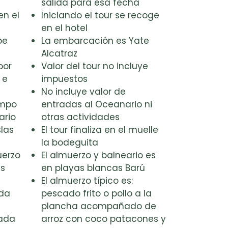
salida para esa fecha
en el
Iniciando el tour se recoge
en el hotel
pe
La embarcación es Yate
Alcatraz
por
Valor del tour no incluye
 e
impuestos
No incluye valor de
mpo
entradas al Oceanario ni
ario
otras actividades
slas
El tour finaliza en el muelle
la bodeguita
erzo
El almuerzo y balneario es
as
en playas blancas Barú
El almuerzo típico es:
ida
pescado frito o pollo a la
ú
plancha acompañado de
ada
arroz con coco patacones y