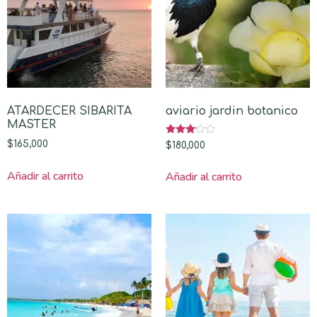
ATARDECER SIBARITA
aviario jardin botanico
MASTER
Valorado
$
165,000
$
180,000
con
3.00
de 5
Añadir al carrito
Añadir al carrito