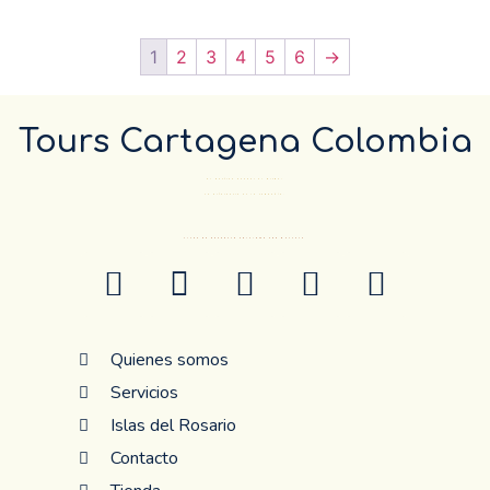
1
2
3
4
5
6
→
Tours Cartagena Colombia
El Destino pueder el mismo…
La diferencia es la compañía.
ANTES DE RESERVAR CONFIRME POR WHATSAP
Quienes somos
Servicios
Islas del Rosario
Contacto