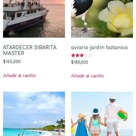
ATARDECER SIBARITA
aviario jardin botanico
MASTER
Valorado
$
165,000
$
180,000
con
3.00
de 5
Añadir al carrito
Añadir al carrito