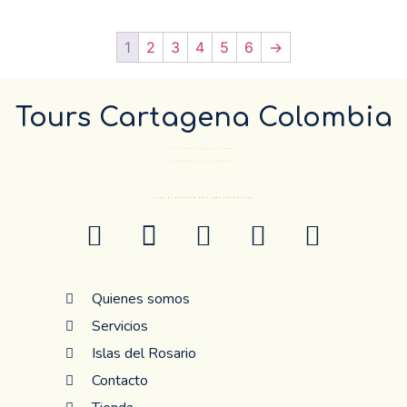
1
2
3
4
5
6
→
Tours Cartagena Colombia
El Destino pueder el mismo…
La diferencia es la compañía.
ANTES DE RESERVAR CONFIRME POR WHATSAP
Quienes somos
Servicios
Islas del Rosario
Contacto