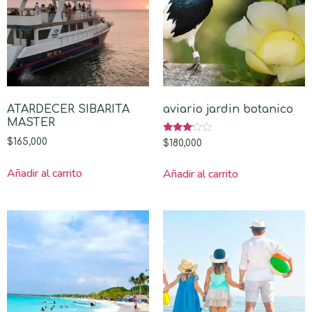
ATARDECER SIBARITA
aviario jardin botanico
MASTER
Valorado
$
165,000
$
180,000
con
3.00
de 5
Añadir al carrito
Añadir al carrito