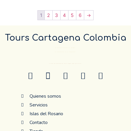
1
2
3
4
5
6
→
Tours Cartagena Colombia
El Destino pueder el mismo…
La diferencia es la compañía.
ANTES DE RESERVAR CONFIRME POR WHATSAP
Quienes somos
Servicios
Islas del Rosario
Contacto