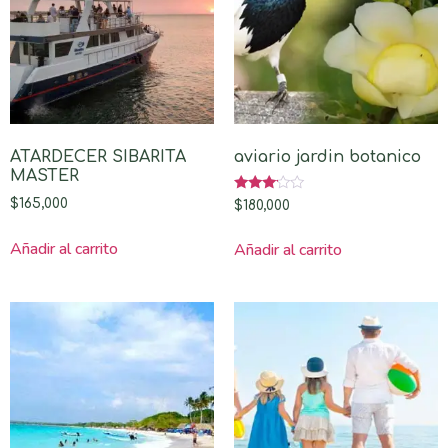
ATARDECER SIBARITA
aviario jardin botanico
MASTER
Valorado
$
165,000
$
180,000
con
3.00
de 5
Añadir al carrito
Añadir al carrito