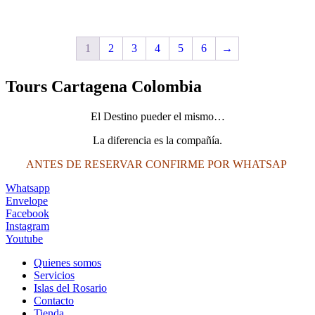
$2,200,000.
$2,000,000.
1
2
3
4
5
6
→
Tours Cartagena Colombia
El Destino pueder el mismo…
La diferencia es la compañía.
ANTES DE RESERVAR CONFIRME POR WHATSAP
Whatsapp
Envelope
Facebook
Instagram
Youtube
Quienes somos
Servicios
Islas del Rosario
Contacto
Tienda