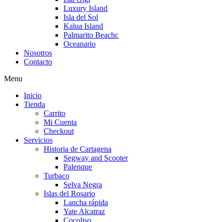
Luxury Island
Isla del Sol
Kalua Island
Palmarito Beachc
Oceanario
Nosotros
Contacto
Menu
Inicio
Tienda
Carrito
Mi Cuenta
Checkout
Servicios
Historia de Cartagena
Segway and Scooter
Palenque
Turbaco
Selva Negra
Islas del Rosario
Lancha rápida
Yate Alcatraz
Cocoliso