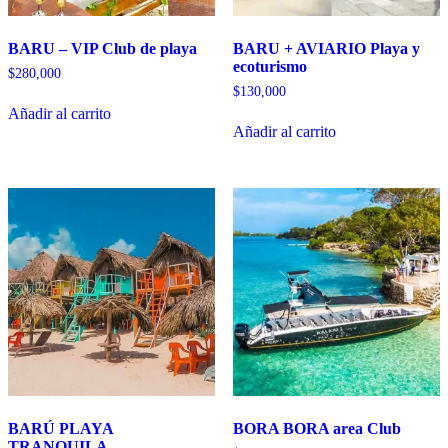
BARU – VIP Club de playa
BARU + AVIARIO Playa y
ecoturismo
$
280,000
$
130,000
Añadir al carrito
Añadir al carrito
BARÚ PLAYA
BORA BORA area Club
TRANQUILA