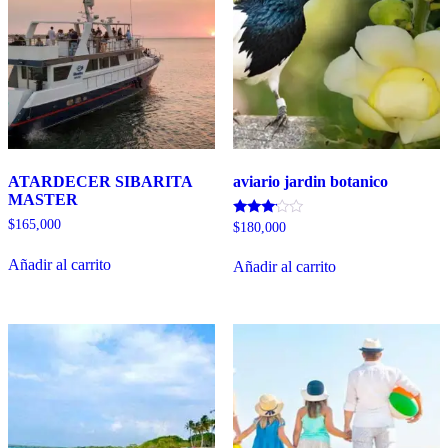
ATARDECER SIBARITA
aviario jardin botanico
MASTER
$
165,000
Valorado
$
180,000
con
3.00
Añadir al carrito
de 5
Añadir al carrito