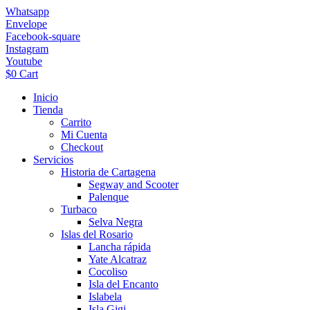
Ir
Whatsapp
al
Envelope
contenido
Facebook-square
Instagram
Youtube
$
0
Cart
Inicio
Tienda
Carrito
Mi Cuenta
Checkout
Servicios
Historia de Cartagena
Segway and Scooter
Palenque
Turbaco
Selva Negra
Islas del Rosario
Lancha rápida
Yate Alcatraz
Cocoliso
Isla del Encanto
Islabela
Isla Gigi