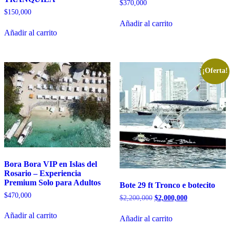
$
370,000
$
150,000
Añadir al carrito
Añadir al carrito
¡Oferta!
Bora Bora VIP en Islas del
Rosario – Experiencia
Premium Solo para Adultos
Bote 29 ft Tronco e botecito
$
470,000
El
El
$
2,200,000
$
2,000,000
precio
precio
original
actual
Añadir al carrito
Añadir al carrito
era:
es: