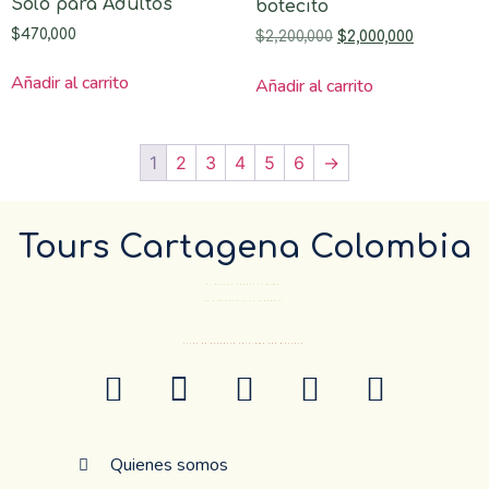
Solo para Adultos
botecito
$
470,000
$
2,200,000
$
2,000,000
Añadir al carrito
Añadir al carrito
1
2
3
4
5
6
→
Tours Cartagena Colombia
El Destino pueder el mismo…
La diferencia es la compañía.
ANTES DE RESERVAR CONFIRME POR WHATSAP
Quienes somos