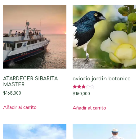
ATARDECER SIBARITA
aviario jardin botanico
MASTER
Valorado
$
165,000
$
180,000
con
3.00
de 5
Añadir al carrito
Añadir al carrito