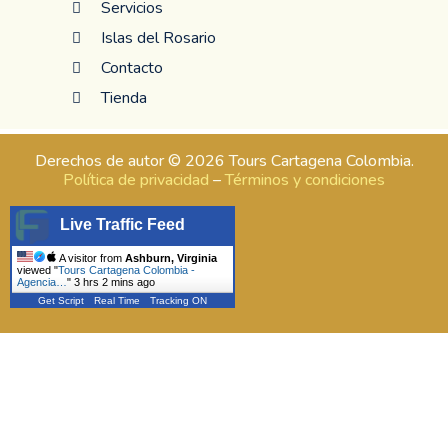
Servicios
Islas del Rosario
Contacto
Tienda
Derechos de autor © 2026 Tours Cartagena Colombia.
Política de privacidad
–
Términos y condiciones
Live Traffic Feed
A visitor from
Ashburn, Virginia
viewed "
Tours Cartagena Colombia -
Agencia…
"
3 hrs 2 mins ago
Get Script
Real Time
Tracking ON