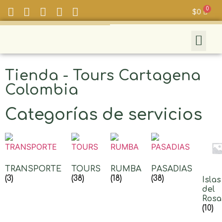
$
0
Tienda - Tours Cartagena
Colombia
Categorías de servicios
TRANSPORTE
TOURS
RUMBA
PASADIAS
(3)
(38)
(18)
(38)
Islas
del
Rosa
(10)