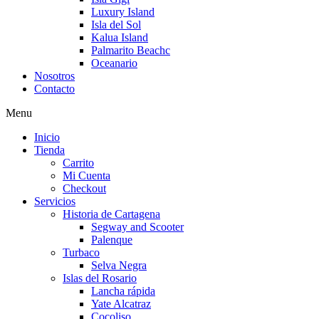
Luxury Island
Isla del Sol
Kalua Island
Palmarito Beachc
Oceanario
Nosotros
Contacto
Menu
Inicio
Tienda
Carrito
Mi Cuenta
Checkout
Servicios
Historia de Cartagena
Segway and Scooter
Palenque
Turbaco
Selva Negra
Islas del Rosario
Lancha rápida
Yate Alcatraz
Cocoliso