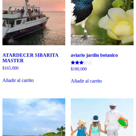
ATARDECER SIBARITA
aviario jardin botanico
MASTER
$
165,000
Valorado
$
180,000
con
3.00
Añadir al carrito
de 5
Añadir al carrito