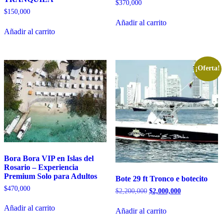
$
370,000
$
150,000
Añadir al carrito
Añadir al carrito
¡Oferta!
Bora Bora VIP en Islas del
Rosario – Experiencia
Premium Solo para Adultos
Bote 29 ft Tronco e botecito
$
470,000
El
El
$
2,200,000
$
2,000,000
precio
precio
original
actual
Añadir al carrito
Añadir al carrito
era:
es: