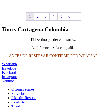
$2,200,000.
$2,000,000.
1
2
3
4
5
6
→
Tours Cartagena Colombia
El Destino pueder el mismo…
La diferencia es la compañía.
ANTES DE RESERVAR CONFIRME POR WHATSAP
Whatsapp
Envelope
Facebook
Instagram
Youtube
Quienes somos
Servicios
Islas del Rosario
Contacto
Tienda