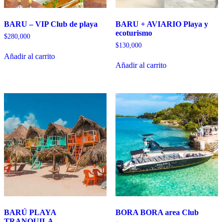
BARU – VIP Club de playa
BARU + AVIARIO Playa y
ecoturismo
$
280,000
$
130,000
Añadir al carrito
Añadir al carrito
BARÚ PLAYA
BORA BORA area Club
TRANQUILA