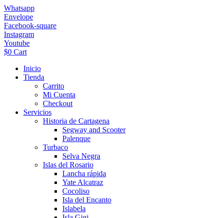
Ir
Whatsapp
al
Envelope
contenido
Facebook-square
Instagram
Youtube
$
0
Cart
Inicio
Tienda
Carrito
Mi Cuenta
Checkout
Servicios
Historia de Cartagena
Segway and Scooter
Palenque
Turbaco
Selva Negra
Islas del Rosario
Lancha rápida
Yate Alcatraz
Cocoliso
Isla del Encanto
Islabela
Isla Gigi