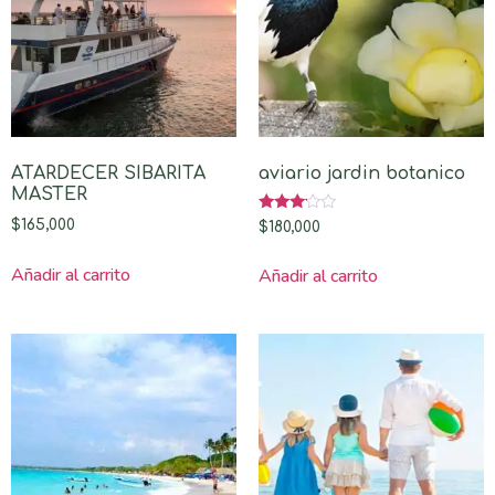
ATARDECER SIBARITA
aviario jardin botanico
MASTER
Valorado
$
165,000
$
180,000
con
3.00
de 5
Añadir al carrito
Añadir al carrito