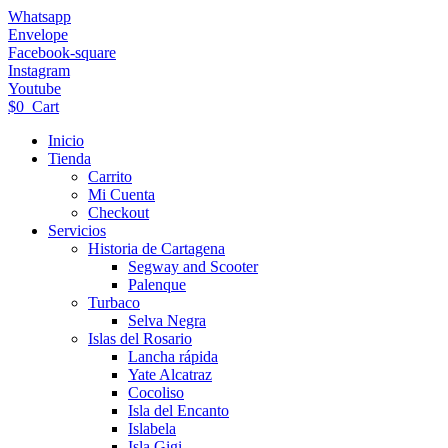
Ir
Whatsapp
al
Envelope
contenido
Facebook-square
Instagram
Youtube
$
0
Cart
Inicio
Tienda
Carrito
Mi Cuenta
Checkout
Servicios
Historia de Cartagena
Segway and Scooter
Palenque
Turbaco
Selva Negra
Islas del Rosario
Lancha rápida
Yate Alcatraz
Cocoliso
Isla del Encanto
Islabela
Isla Gigi