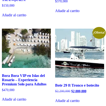
$
370,000
$
150,000
Añadir al carrito
Añadir al carrito
¡Oferta!
Bora Bora VIP en Islas del
Rosario – Experiencia
Premium Solo para Adultos
Bote 29 ft Tronco e botecito
$
470,000
El
El
$
2,200,000
$
2,000,000
precio
precio
original
actual
Añadir al carrito
Añadir al carrito
era:
es: