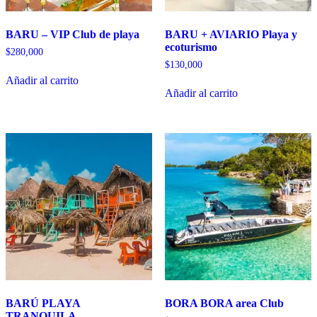
BARU – VIP Club de playa
BARU + AVIARIO Playa y
ecoturismo
$
280,000
$
130,000
Añadir al carrito
Añadir al carrito
BARÚ PLAYA
BORA BORA area Club
TRANQUILA