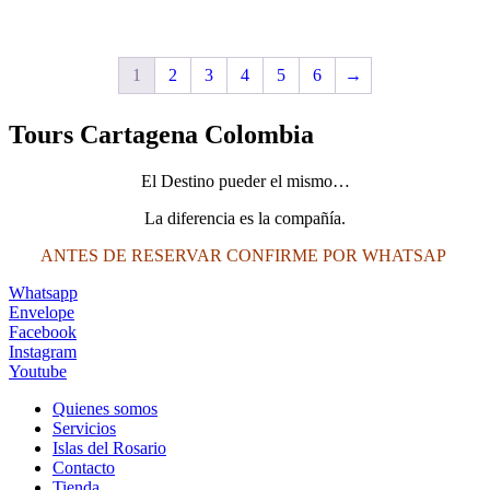
$2,200,000.
$2,000,000.
1
2
3
4
5
6
→
Tours Cartagena Colombia
El Destino pueder el mismo…
La diferencia es la compañía.
ANTES DE RESERVAR CONFIRME POR WHATSAP
Whatsapp
Envelope
Facebook
Instagram
Youtube
Quienes somos
Servicios
Islas del Rosario
Contacto
Tienda