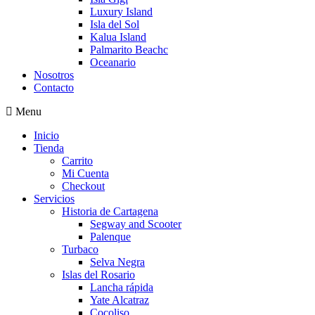
Luxury Island
Isla del Sol
Kalua Island
Palmarito Beachc
Oceanario
Nosotros
Contacto
Menu
Inicio
Tienda
Carrito
Mi Cuenta
Checkout
Servicios
Historia de Cartagena
Segway and Scooter
Palenque
Turbaco
Selva Negra
Islas del Rosario
Lancha rápida
Yate Alcatraz
Cocoliso