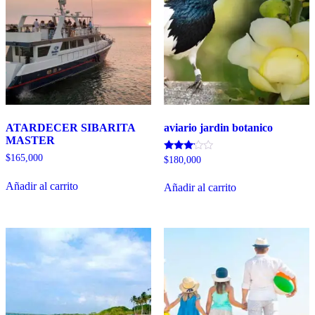
ATARDECER SIBARITA
aviario jardin botanico
MASTER
$
165,000
Valorado
$
180,000
con
3.00
Añadir al carrito
de 5
Añadir al carrito