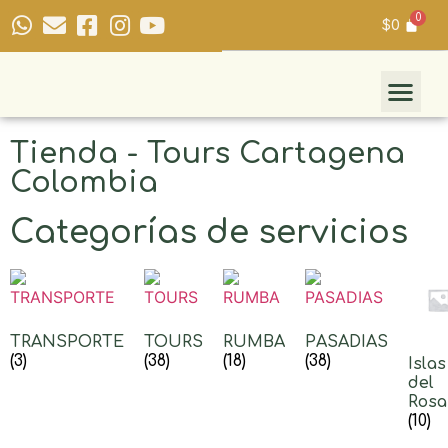
$
0
Tienda - Tours Cartagena
Colombia
Categorías de servicios
TRANSPORTE
TOURS
RUMBA
PASADIAS
(3)
(38)
(18)
(38)
Islas
del
Rosa
(10)