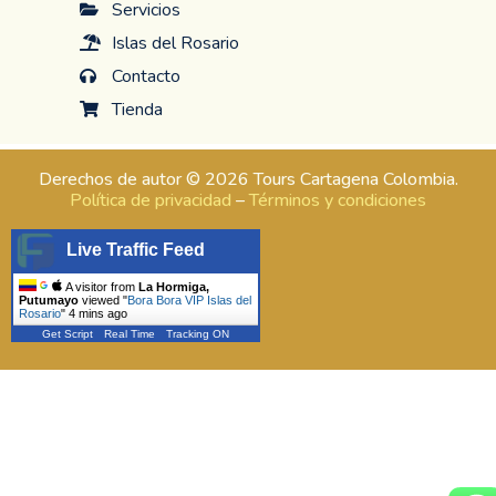
Servicios
Islas del Rosario
Contacto
Tienda
Derechos de autor © 2026 Tours Cartagena Colombia.
Política de privacidad
–
Términos y condiciones
Live Traffic Feed
A visitor from
La Hormiga,
Putumayo
viewed "
Bora Bora VIP Islas del
Rosario
"
4 mins ago
Get Script
Real Time
Tracking ON