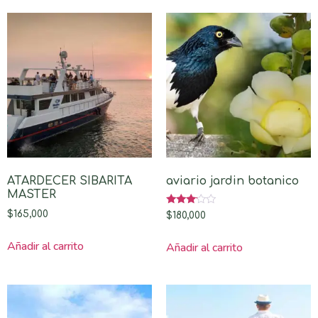
ATARDECER SIBARITA
aviario jardin botanico
MASTER
Valorado
$
165,000
$
180,000
con
3.00
de 5
Añadir al carrito
Añadir al carrito