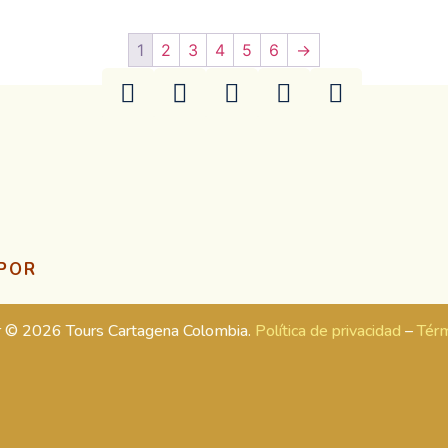
1
2
3
4
5
6
→
 POR
r © 2026 Tours Cartagena Colombia.
Política de privacidad
–
Térm