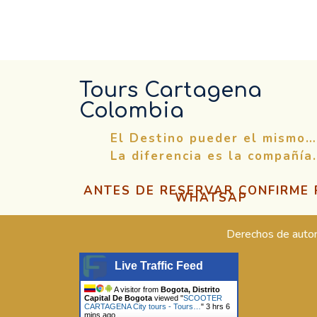
Tours Cartagena
Colombia
El Destino pueder el mismo…
La diferencia es la compañía.
ANTES DE RESERVAR CONFIRME
WHATSAP
Derechos de auto
Live Traffic Feed
A visitor from
Bogota, Distrito
Capital De Bogota
viewed "
SCOOTER
CARTAGENA City tours - Tours…
"
3 hrs 6
mins ago