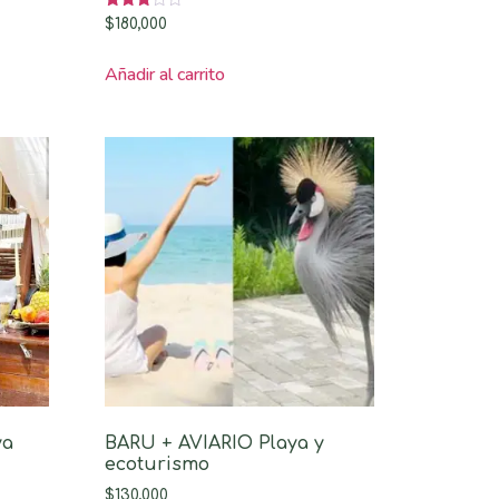
Valorado
$
180,000
con
3.00
de 5
Añadir al carrito
ya
BARU + AVIARIO Playa y
ecoturismo
$
130,000