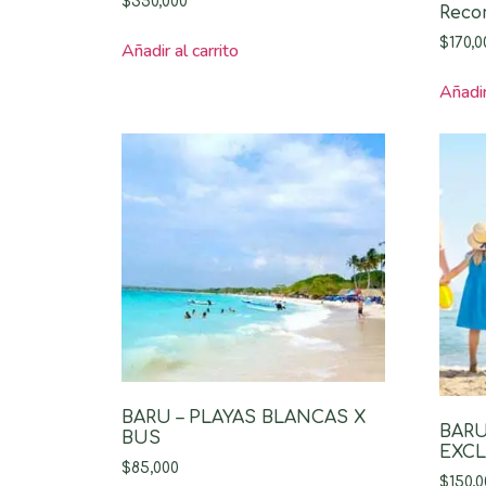
$
350,000
Recor
$
170,0
Añadir al carrito
Añadir
BARU – PLAYAS BLANCAS X
BARU
BUS
EXC
$
85,000
$
150,0