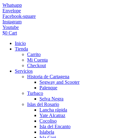
Ir
Whatsapp
al
Envelope
contenido
Facebook-square
Instagram
Youtube
$
0
Cart
Inicio
Tienda
Carrito
Mi Cuenta
Checkout
Servicios
Historia de Cartagena
Segway and Scooter
Palenque
Turbaco
Selva Negra
Islas del Rosario
Lancha rápida
Yate Alcatraz
Cocoliso
Isla del Encanto
Islabela
Isla Gigi