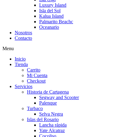
Luxury Island
Isla del Sol
Kalua Island
Palmarito Beachc
Oceanario
Nosotros
Contacto
Menu
Inicio
Tienda
Carrito
Mi Cuenta
Checkout
Servicios
Historia de Cartagena
Segway and Scooter
Palenque
Turbaco
Selva Negra
Islas del Rosario
Lancha rápida
Yate Alcatraz
Cocoliso