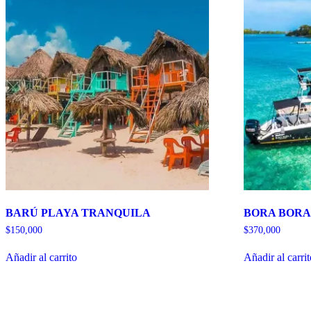
BARÚ PLAYA TRANQUILA
BORA BORA 
$
150,000
$
370,000
Añadir al carrito
Añadir al carri