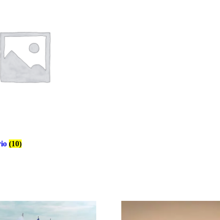
rio
(10)