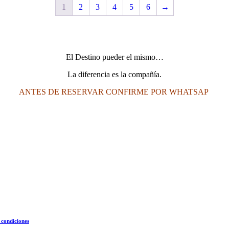
1
2
3
4
5
6
→
El Destino pueder el mismo…
La diferencia es la compañía.
ANTES DE RESERVAR CONFIRME POR WHATSAP
 condiciones