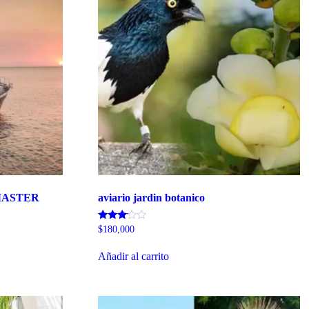
MASTER
aviario jardin botanico
Valorado
$
180,000
con
3.00
de 5
Añadir al carrito