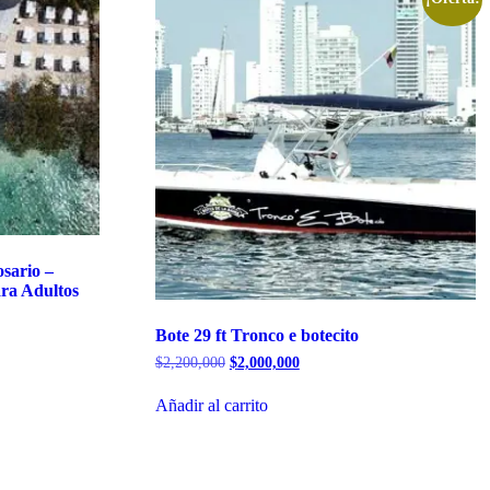
sario –
ra Adultos
Bote 29 ft Tronco e botecito
El
El
$
2,200,000
$
2,000,000
precio
precio
original
actual
Añadir al carrito
era:
es:
$2,200,000.
$2,000,000.