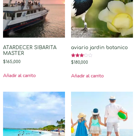
ATARDECER SIBARITA
aviario jardin botanico
MASTER
Valorado
$
165,000
$
180,000
con
3.00
de 5
Añadir al carrito
Añadir al carrito