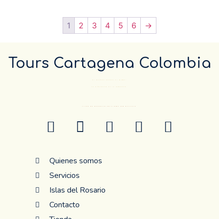
1
2
3
4
5
6
→
Tours Cartagena Colombia
El Destino pueder el mismo…
La diferencia es la compañía.
ANTES DE RESERVAR CONFIRME POR WHATSAP
Quienes somos
Servicios
Islas del Rosario
Contacto