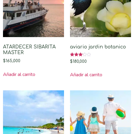
ATARDECER SIBARITA
aviario jardin botanico
MASTER
Valorado
$
165,000
$
180,000
con
3.00
de 5
Añadir al carrito
Añadir al carrito