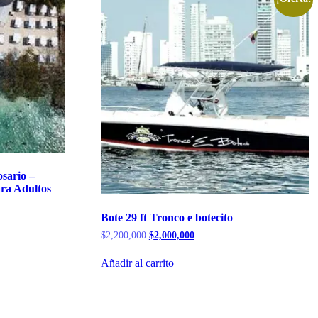
sario –
ra Adultos
Bote 29 ft Tronco e botecito
El
El
$
2,200,000
$
2,000,000
precio
precio
original
actual
Añadir al carrito
era:
es:
$2,200,000.
$2,000,000.