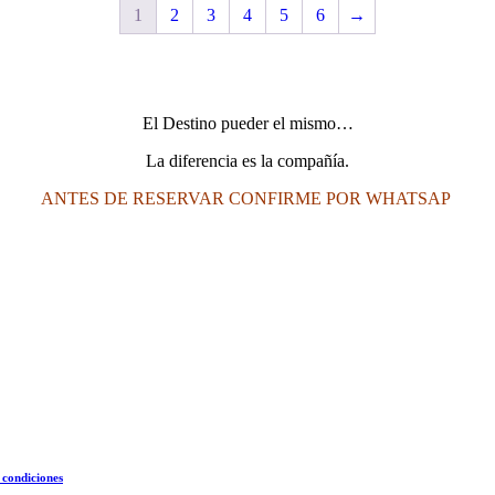
1
2
3
4
5
6
→
El Destino pueder el mismo…
La diferencia es la compañía.
ANTES DE RESERVAR CONFIRME POR WHATSAP
 condiciones