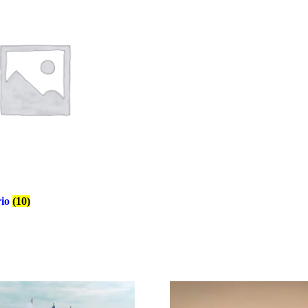
rio
(10)