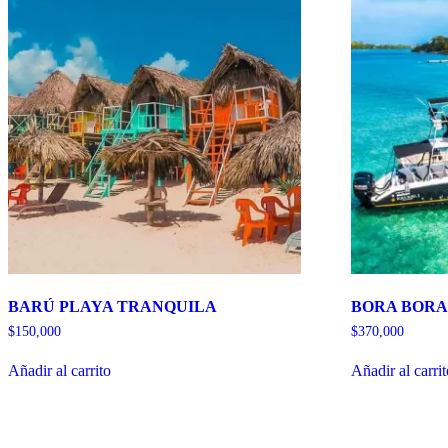
BARÚ PLAYA TRANQUILA
BORA BORA 
$
150,000
$
370,000
Añadir al carrito
Añadir al carri