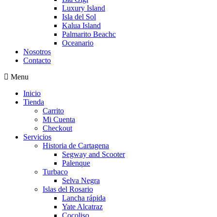
Luxury Island
Isla del Sol
Kalua Island
Palmarito Beachc
Oceanario
Nosotros
Contacto
Menu
Inicio
Tienda
Carrito
Mi Cuenta
Checkout
Servicios
Historia de Cartagena
Segway and Scooter
Palenque
Turbaco
Selva Negra
Islas del Rosario
Lancha rápida
Yate Alcatraz
Cocoliso