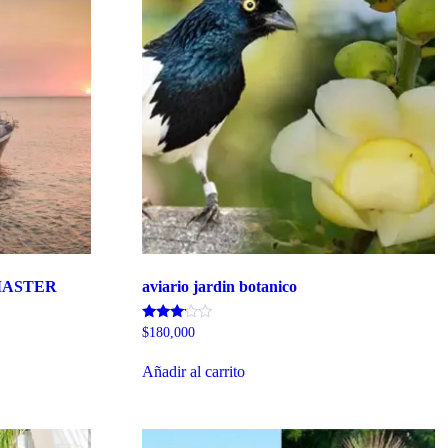
MASTER
aviario jardin botanico
Valorado
$
180,000
con
3.00
de 5
Añadir al carrito