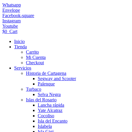
Ir
Whatsapp
al
Envelope
contenido
Facebook-square
Instagram
Youtube
$
0
Cart
Inicio
Tienda
Carrito
Mi Cuenta
Checkout
Servicios
Historia de Cartagena
Segway and Scooter
Palenque
Turbaco
Selva Negra
Islas del Rosario
Lancha rápida
Yate Alcatraz
Cocoliso
Isla del Encanto
Islabela
Isla Gigi