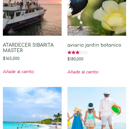
ATARDECER SIBARITA
aviario jardin botanico
MASTER
Valorado
$
165,000
$
180,000
con
3.00
de 5
Añadir al carrito
Añadir al carrito