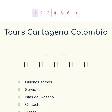
1
2
3
4
5
6
→
Tours Cartagena Colombia
El Destino pueder el mismo…
La diferencia es la compañía.
ANTES DE RESERVAR CONFIRME POR WHATSAP
Quienes somos
Servicios
Islas del Rosario
Contacto