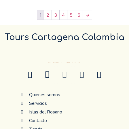
1
2
3
4
5
6
→
Tours Cartagena Colombia
El Destino pueder el mismo…
La diferencia es la compañía.
ANTES DE RESERVAR CONFIRME POR WHATSAP
Quienes somos
Servicios
Islas del Rosario
Contacto