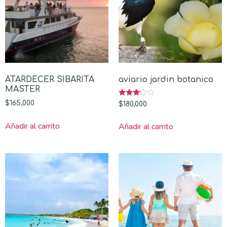
ATARDECER SIBARITA
aviario jardin botanico
MASTER
Valorado
$
165,000
$
180,000
con
3.00
de 5
Añadir al carrito
Añadir al carrito