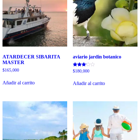
ATARDECER SIBARITA
aviario jardin botanico
MASTER
$
165,000
Valorado
$
180,000
con
3.00
Añadir al carrito
de 5
Añadir al carrito