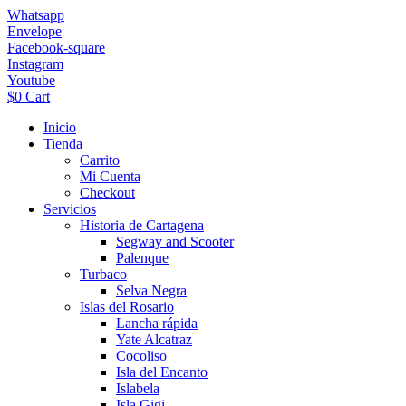
Ir
Whatsapp
al
Envelope
contenido
Facebook-square
Instagram
Youtube
$
0
Cart
Inicio
Tienda
Carrito
Mi Cuenta
Checkout
Servicios
Historia de Cartagena
Segway and Scooter
Palenque
Turbaco
Selva Negra
Islas del Rosario
Lancha rápida
Yate Alcatraz
Cocoliso
Isla del Encanto
Islabela
Isla Gigi