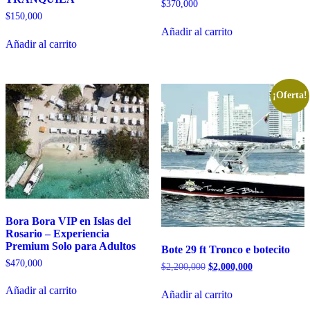
$
370,000
$
150,000
Añadir al carrito
Añadir al carrito
¡Oferta!
Bora Bora VIP en Islas del
Rosario – Experiencia
Premium Solo para Adultos
Bote 29 ft Tronco e botecito
$
470,000
El
El
$
2,200,000
$
2,000,000
precio
precio
original
actual
Añadir al carrito
Añadir al carrito
era:
es: