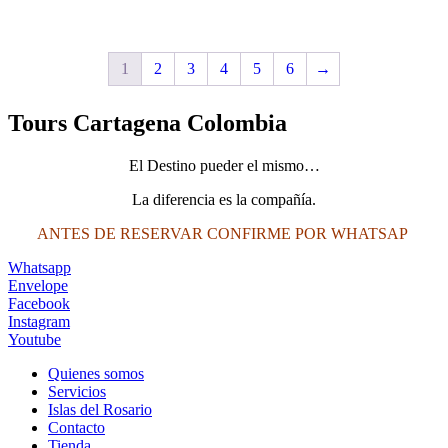
$2,200,000.
$2,000,000.
1
2
3
4
5
6
→
Tours Cartagena Colombia
El Destino pueder el mismo…
La diferencia es la compañía.
ANTES DE RESERVAR CONFIRME POR WHATSAP
Whatsapp
Envelope
Facebook
Instagram
Youtube
Quienes somos
Servicios
Islas del Rosario
Contacto
Tienda