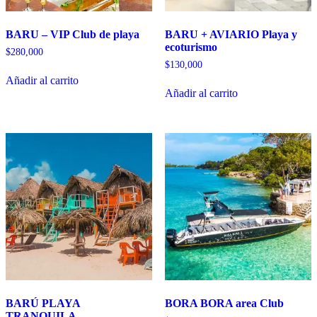
BARU – VIP Club de playa
BARU + AVIARIO Playa y
ecoturismo
$
280,000
$
130,000
Añadir al carrito
Añadir al carrito
BARÚ PLAYA
BORA BORA area Club
TRANQUILA