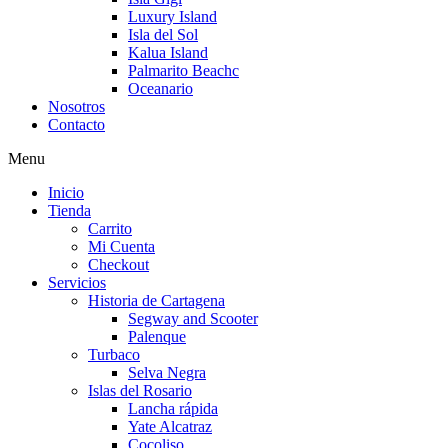
Luxury Island
Isla del Sol
Kalua Island
Palmarito Beachc
Oceanario
Nosotros
Contacto
Menu
Inicio
Tienda
Carrito
Mi Cuenta
Checkout
Servicios
Historia de Cartagena
Segway and Scooter
Palenque
Turbaco
Selva Negra
Islas del Rosario
Lancha rápida
Yate Alcatraz
Cocoliso