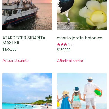
ATARDECER SIBARITA
aviario jardin botanico
MASTER
Valorado
$
165,000
$
180,000
con
3.00
de 5
Añadir al carrito
Añadir al carrito