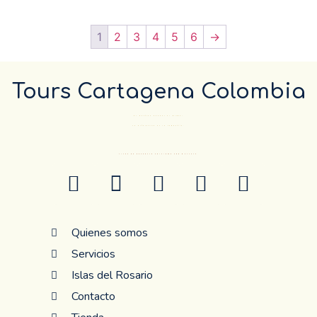
1
2
3
4
5
6
→
Tours Cartagena Colombia
El Destino pueder el mismo…
La diferencia es la compañía.
ANTES DE RESERVAR CONFIRME POR WHATSAP
Quienes somos
Servicios
Islas del Rosario
Contacto