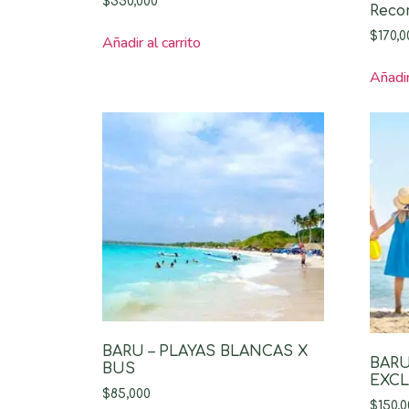
$
350,000
Recor
$
170,0
Añadir al carrito
Añadir
BARU – PLAYAS BLANCAS X
BARU
BUS
EXC
$
85,000
$
150,0