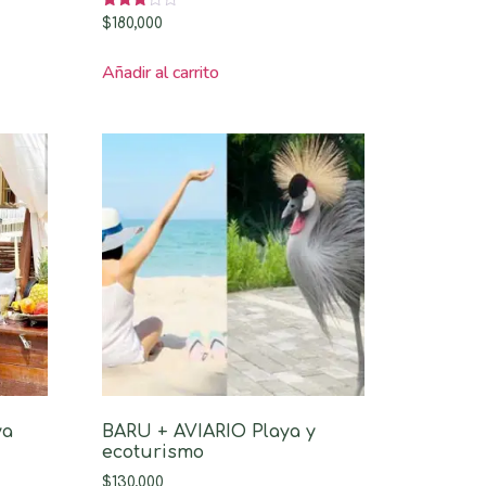
Valorado
$
180,000
con
3.00
de 5
Añadir al carrito
ya
BARU + AVIARIO Playa y
ecoturismo
$
130,000