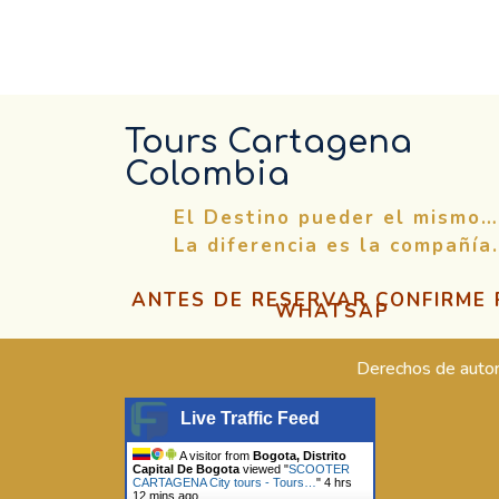
Tours Cartagena
Colombia
El Destino pueder el mismo…
La diferencia es la compañía.
ANTES DE RESERVAR CONFIRME
WHATSAP
Derechos de auto
Live Traffic Feed
A visitor from
Bogota, Distrito
Capital De Bogota
viewed "
SCOOTER
CARTAGENA City tours - Tours…
"
4 hrs
12 mins ago