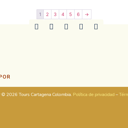
1
2
3
4
5
6
→
 POR
r © 2026 Tours Cartagena Colombia.
Política de privacidad
–
Térm