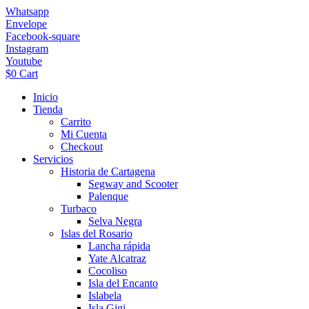
Ir
Whatsapp
al
Envelope
contenido
Facebook-square
Instagram
Youtube
$
0
Cart
Inicio
Tienda
Carrito
Mi Cuenta
Checkout
Servicios
Historia de Cartagena
Segway and Scooter
Palenque
Turbaco
Selva Negra
Islas del Rosario
Lancha rápida
Yate Alcatraz
Cocoliso
Isla del Encanto
Islabela
Isla Gigi