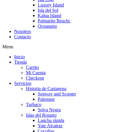
Luxury Island
Isla del Sol
Kalua Island
Palmarito Beachc
Oceanario
Nosotros
Contacto
Menu
Inicio
Tienda
Carrito
Mi Cuenta
Checkout
Servicios
Historia de Cartagena
Segway and Scooter
Palenque
Turbaco
Selva Negra
Islas del Rosario
Lancha rápida
Yate Alcatraz
Cocoliso