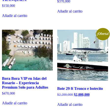
$
370,000
$
150,000
Añadir al carrito
Añadir al carrito
¡Oferta!
Bora Bora VIP en Islas del
Rosario – Experiencia
Premium Solo para Adultos
Bote 29 ft Tronco e botecito
$
470,000
El
El
$
2,200,000
$
2,000,000
precio
precio
original
actual
Añadir al carrito
Añadir al carrito
era:
es: