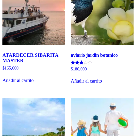
ATARDECER SIBARITA
aviario jardin botanico
MASTER
$
165,000
Valorado
$
180,000
con
3.00
Añadir al carrito
de 5
Añadir al carrito