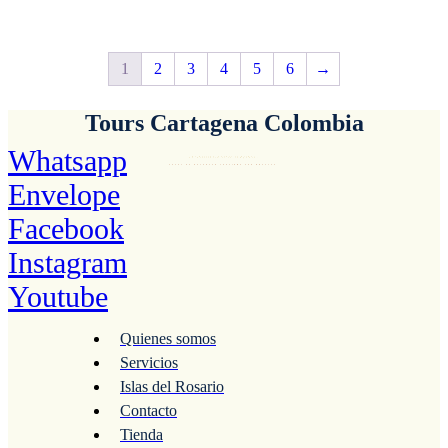
$2,200,000.
$2,000,000.
1
2
3
4
5
6
→
Tours Cartagena Colombia
Whatsapp
El Destino pueder el mismo…
La diferencia es la compañía.
ANTES DE RESERVAR CONFIRME POR WHATSAP
Envelope
Facebook
Instagram
Youtube
Quienes somos
Servicios
Islas del Rosario
Contacto
Tienda