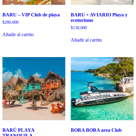
BARU – VIP Club de playa
BARU + AVIARIO Playa y
ecoturismo
$
280,000
$
130,000
Añadir al carrito
Añadir al carrito
BARÚ PLAYA
BORA BORA area Club
TRANQUILA