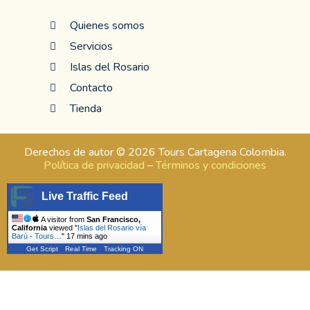
Quienes somos
Servicios
Islas del Rosario
Contacto
Tienda
Derechos de autor © 2026 Tours Cartagena Colombia.
Política de privacidad
–
Términos y condiciones
Live Traffic Feed
A visitor from
San Francisco,
California
viewed "
Islas del Rosario vía
Barú - Tours…
"
17 mins ago
Get Script
Real Time
Tracking ON