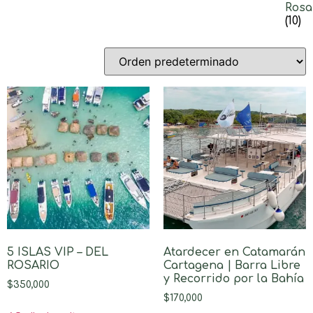
Rosa
(10)
5 ISLAS VIP – DEL
Atardecer en Catamarán
ROSARIO
Cartagena | Barra Libre
y Recorrido por la Bahía
$
350,000
$
170,000