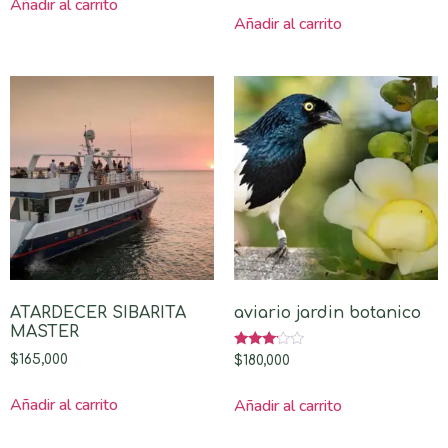
Añadir al carrito
Añadir al carrito
ATARDECER SIBARITA
aviario jardin botanico
MASTER
Valorado
$
165,000
$
180,000
con
3.00
de 5
Añadir al carrito
Añadir al carrito