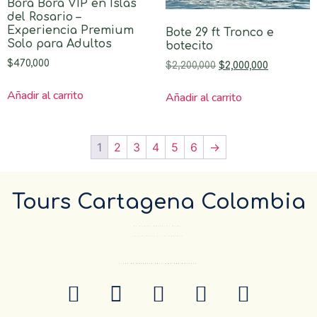
Bora Bora VIP en Islas
del Rosario –
Experiencia Premium
Bote 29 ft Tronco e
Solo para Adultos
botecito
$
470,000
$
2,200,000
$
2,000,000
Añadir al carrito
Añadir al carrito
1
2
3
4
5
6
→
Tours Cartagena Colombia
El Destino pueder el mismo…
La diferencia es la compañía.
ANTES DE RESERVAR CONFIRME POR WHATSAP