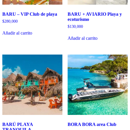
BARU – VIP Club de playa
BARU + AVIARIO Playa y
ecoturismo
$
280,000
$
130,000
Añadir al carrito
Añadir al carrito
BARÚ PLAYA
BORA BORA area Club
TRANQUILA