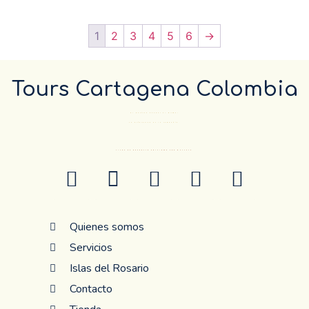
1
2
3
4
5
6
→
Tours Cartagena Colombia
El Destino pueder el mismo…
La diferencia es la compañía.
ANTES DE RESERVAR CONFIRME POR WHATSAP
Quienes somos
Servicios
Islas del Rosario
Contacto