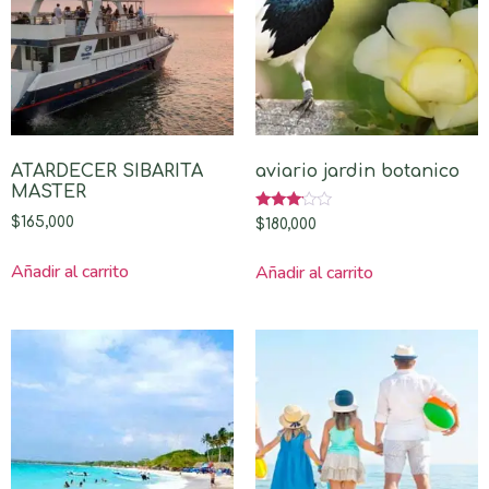
ATARDECER SIBARITA
aviario jardin botanico
MASTER
Valorado
$
165,000
$
180,000
con
3.00
de 5
Añadir al carrito
Añadir al carrito