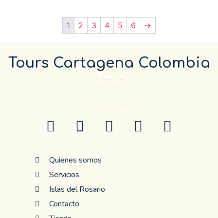
1
2
3
4
5
6
→
Tours Cartagena Colombia
El Destino pueder el mismo…
La diferencia es la compañía.
ANTES DE RESERVAR CONFIRME POR WHATSAP
Quienes somos
Servicios
Islas del Rosario
Contacto