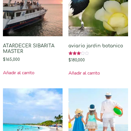
ATARDECER SIBARITA
aviario jardin botanico
MASTER
Valorado
$
165,000
$
180,000
con
3.00
de 5
Añadir al carrito
Añadir al carrito