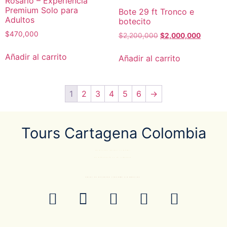
Rosario – Experiencia
Premium Solo para
Bote 29 ft Tronco e
Adultos
botecito
$
470,000
$
2,200,000
$
2,000,000
Añadir al carrito
Añadir al carrito
1
2
3
4
5
6
→
Tours Cartagena Colombia
El Destino pueder el mismo…
La diferencia es la compañía.
ANTES DE RESERVAR CONFIRME POR WHATSAP