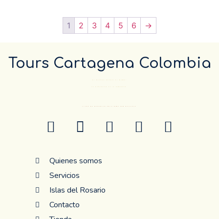
1
2
3
4
5
6
→
Tours Cartagena Colombia
El Destino pueder el mismo…
La diferencia es la compañía.
ANTES DE RESERVAR CONFIRME POR WHATSAP
Quienes somos
Servicios
Islas del Rosario
Contacto