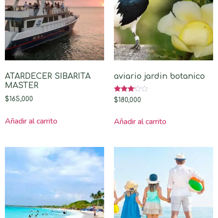
ATARDECER SIBARITA
aviario jardin botanico
MASTER
Valorado
$
165,000
$
180,000
con
3.00
de 5
Añadir al carrito
Añadir al carrito