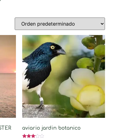
STER
aviario jardin botanico