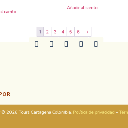
Añadir al carrito
l carrito
1
2
3
4
5
6
→
 POR
r © 2026 Tours Cartagena Colombia.
Política de privacidad
–
Térm