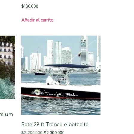
$
130,000
Añadir al carrito
emium
Bote 29 ft Tronco e botecito
$
2,200,000
$
2,000,000