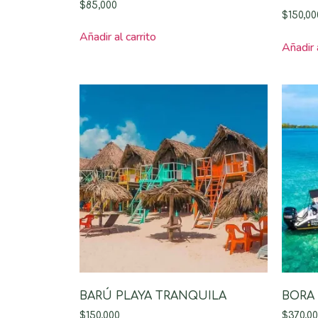
$
85,000
$
150,00
Añadir al carrito
Añadir a
BARÚ PLAYA TRANQUILA
BORA 
$
150,000
$
370,0