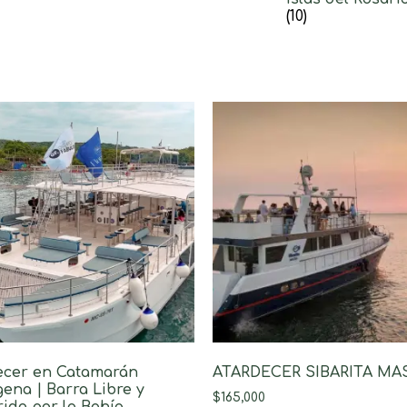
(10)
ecer en Catamarán
ATARDECER SIBARITA MA
ena | Barra Libre y
$
165,000
ido por la Bahía