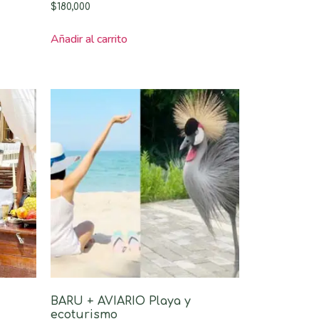
Valorado
$
180,000
con
3.00
de 5
Añadir al carrito
BARU + AVIARIO Playa y
ecoturismo