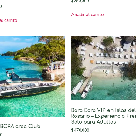
$
280,000
0
Añadir al carrito
l carrito
Bora Bora VIP en Islas del
Rosario – Experiencia Pr
Solo para Adultos
BORA area Club
$
470,000
00