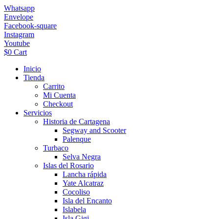
Ir
Whatsapp
al
Envelope
contenido
Facebook-square
Instagram
Youtube
$
0
Cart
Inicio
Tienda
Carrito
Mi Cuenta
Checkout
Servicios
Historia de Cartagena
Segway and Scooter
Palenque
Turbaco
Selva Negra
Islas del Rosario
Lancha rápida
Yate Alcatraz
Cocoliso
Isla del Encanto
Islabela
Isla Gigi