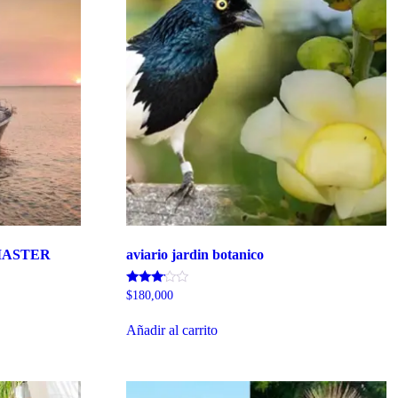
MASTER
aviario jardin botanico
Valorado
$
180,000
con
3.00
de 5
Añadir al carrito