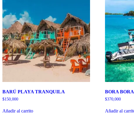
BARÚ PLAYA TRANQUILA
BORA BORA 
$
150,000
$
370,000
Añadir al carrito
Añadir al carri