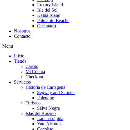
Luxury Island
Isla del Sol
Kalua Island
Palmarito Beachc
Oceanario
Nosotros
Contacto
Menu
Inicio
Tienda
Carrito
Mi Cuenta
Checkout
Servicios
Historia de Cartagena
Segway and Scooter
Palenque
Turbaco
Selva Negra
Islas del Rosario
Lancha rápida
Yate Alcatraz
Cocoliso