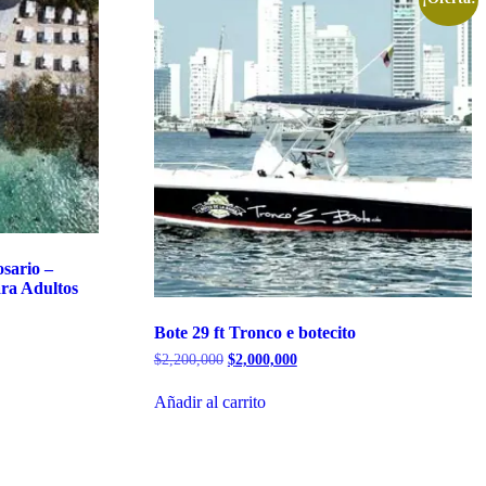
sario –
ra Adultos
Bote 29 ft Tronco e botecito
El
El
$
2,200,000
$
2,000,000
precio
precio
original
actual
Añadir al carrito
era:
es:
$2,200,000.
$2,000,000.