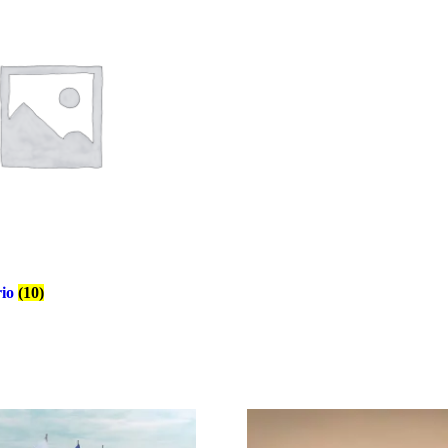
rio
(10)