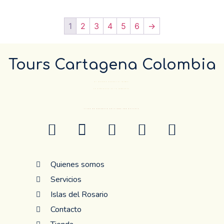
1
2
3
4
5
6
→
Tours Cartagena Colombia
El Destino pueder el mismo…
La diferencia es la compañía.
ANTES DE RESERVAR CONFIRME POR WHATSAP
Quienes somos
Servicios
Islas del Rosario
Contacto