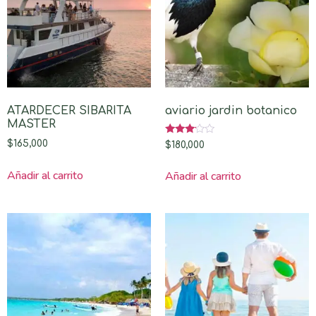
ATARDECER SIBARITA
aviario jardin botanico
MASTER
Valorado
$
165,000
$
180,000
con
3.00
de 5
Añadir al carrito
Añadir al carrito