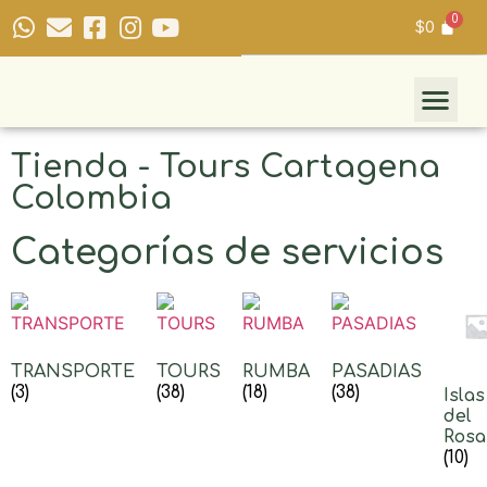
$
0
Tienda - Tours Cartagena
Colombia
Categorías de servicios
TRANSPORTE
TOURS
RUMBA
PASADIAS
(3)
(38)
(18)
(38)
Islas
del
Rosa
(10)