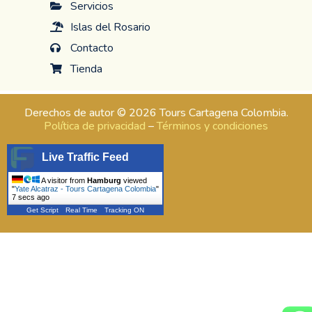
Servicios
Islas del Rosario
Contacto
Tienda
Derechos de autor © 2026 Tours Cartagena Colombia.
Política de privacidad
–
Términos y condiciones
Live Traffic Feed
A visitor from
Hamburg
viewed
"
Yate Alcatraz - Tours Cartagena Colombia
"
8 secs ago
Get Script
Real Time
Tracking ON