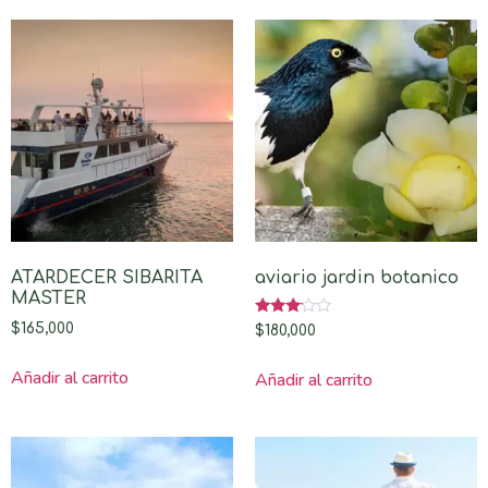
ATARDECER SIBARITA
aviario jardin botanico
MASTER
Valorado
$
165,000
$
180,000
con
3.00
de 5
Añadir al carrito
Añadir al carrito