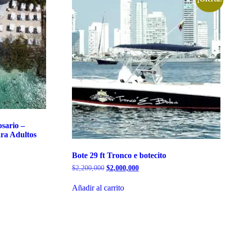
sario –
ra Adultos
Bote 29 ft Tronco e botecito
El
El
$
2,200,000
$
2,000,000
precio
precio
original
actual
Añadir al carrito
era:
es:
$2,200,000.
$2,000,000.