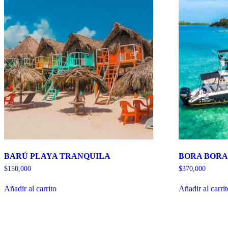
BARÚ PLAYA TRANQUILA
BORA BORA 
$
150,000
$
370,000
Añadir al carrito
Añadir al carri