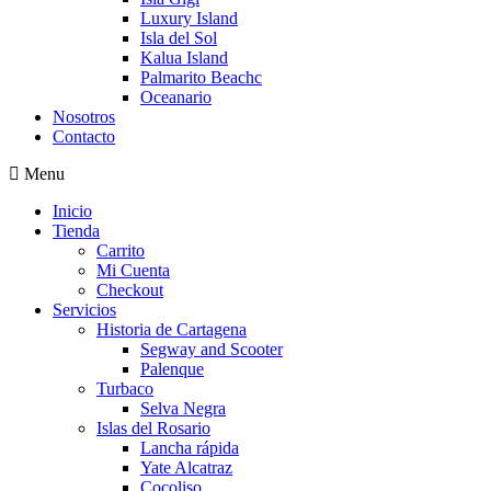
Luxury Island
Isla del Sol
Kalua Island
Palmarito Beachc
Oceanario
Nosotros
Contacto
Menu
Inicio
Tienda
Carrito
Mi Cuenta
Checkout
Servicios
Historia de Cartagena
Segway and Scooter
Palenque
Turbaco
Selva Negra
Islas del Rosario
Lancha rápida
Yate Alcatraz
Cocoliso