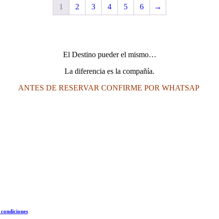
1
2
3
4
5
6
→
El Destino pueder el mismo…
La diferencia es la compañía.
ANTES DE RESERVAR CONFIRME POR WHATSAP
 condiciones