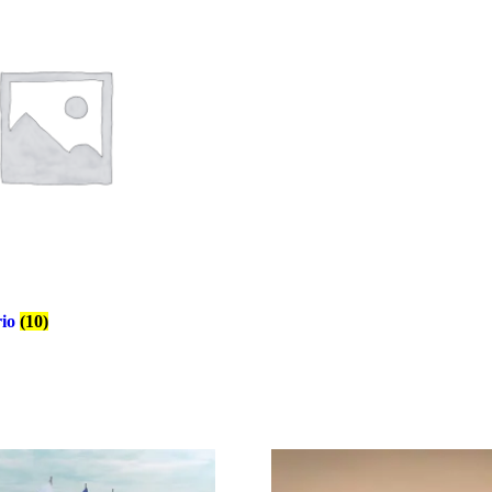
rio
(10)