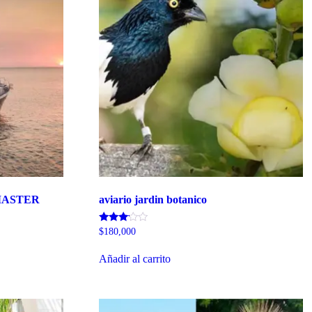
MASTER
aviario jardin botanico
Valorado
$
180,000
con
3.00
de 5
Añadir al carrito