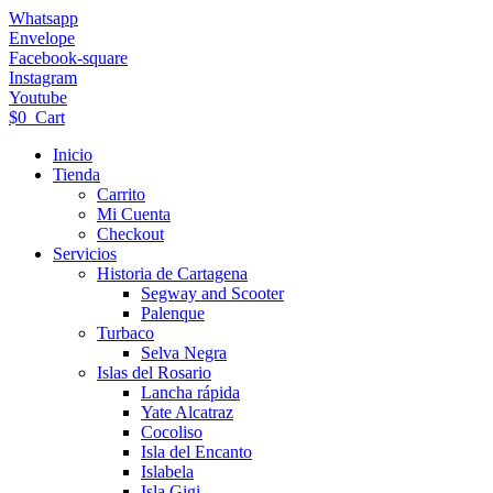
Ir
Whatsapp
al
Envelope
contenido
Facebook-square
Instagram
Youtube
$
0
Cart
Inicio
Tienda
Carrito
Mi Cuenta
Checkout
Servicios
Historia de Cartagena
Segway and Scooter
Palenque
Turbaco
Selva Negra
Islas del Rosario
Lancha rápida
Yate Alcatraz
Cocoliso
Isla del Encanto
Islabela
Isla Gigi