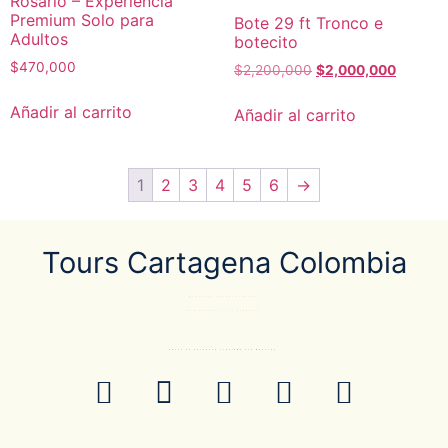
Rosario – Experiencia
Premium Solo para
Bote 29 ft Tronco e
Adultos
botecito
$
470,000
$
2,200,000
$
2,000,000
Añadir al carrito
Añadir al carrito
1
2
3
4
5
6
→
Tours Cartagena Colombia
El Destino pueder el mismo…
La diferencia es la compañía.
ANTES DE RESERVAR CONFIRME POR WHATSAP