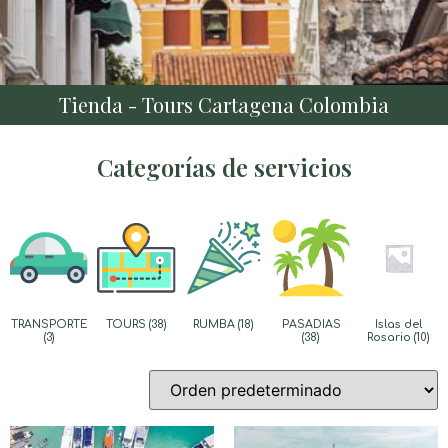
Tienda - Tours Cartagena Colombia
Categorías de servicios
TRANSPORTE
TOURS
(38)
RUMBA
(18)
PASADIAS
Islas del
(3)
(38)
Rosario
(10)