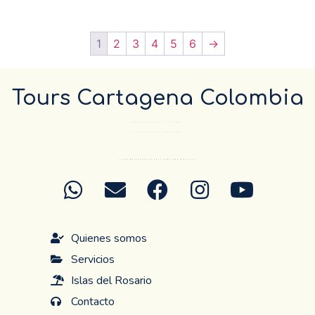
1
2
3
4
5
6
→
Tours Cartagena Colombia
El Destino pueder el mismo…
La diferencia es la compañía.
ANTES DE RESERVAR CONFIRME POR WHATSAP
Quienes somos
Servicios
Islas del Rosario
Contacto