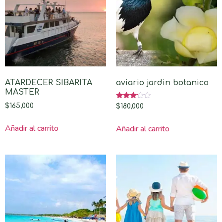
ATARDECER SIBARITA
aviario jardin botanico
MASTER
Valorado
$
165,000
$
180,000
con
3.00
de 5
Añadir al carrito
Añadir al carrito