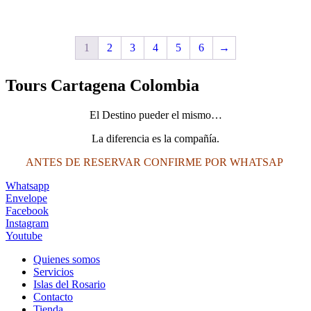
$2,200,000.
$2,000,000.
1
2
3
4
5
6
→
Tours Cartagena Colombia
El Destino pueder el mismo…
La diferencia es la compañía.
ANTES DE RESERVAR CONFIRME POR WHATSAP
Whatsapp
Envelope
Facebook
Instagram
Youtube
Quienes somos
Servicios
Islas del Rosario
Contacto
Tienda