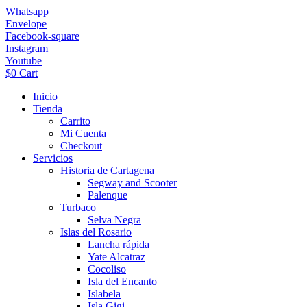
Ir
Whatsapp
al
Envelope
contenido
Facebook-square
Instagram
Youtube
$
0
Cart
Inicio
Tienda
Carrito
Mi Cuenta
Checkout
Servicios
Historia de Cartagena
Segway and Scooter
Palenque
Turbaco
Selva Negra
Islas del Rosario
Lancha rápida
Yate Alcatraz
Cocoliso
Isla del Encanto
Islabela
Isla Gigi