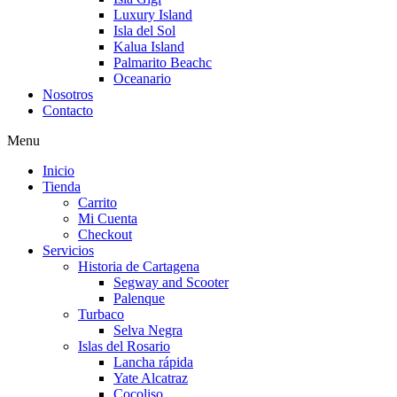
Luxury Island
Isla del Sol
Kalua Island
Palmarito Beachc
Oceanario
Nosotros
Contacto
Menu
Inicio
Tienda
Carrito
Mi Cuenta
Checkout
Servicios
Historia de Cartagena
Segway and Scooter
Palenque
Turbaco
Selva Negra
Islas del Rosario
Lancha rápida
Yate Alcatraz
Cocoliso