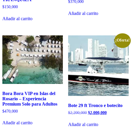
$
370,000
$
150,000
Añadir al carrito
Añadir al carrito
¡Oferta!
Bora Bora VIP en Islas del
Rosario – Experiencia
Premium Solo para Adultos
Bote 29 ft Tronco e botecito
$
470,000
El
El
$
2,200,000
$
2,000,000
precio
precio
original
actual
Añadir al carrito
Añadir al carrito
era:
es: