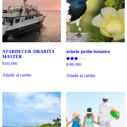
ATARDECER SIBARITA
aviario jardin botanico
MASTER
$
165,000
Valorado
$
180,000
con
3.00
Añadir al carrito
de 5
Añadir al carrito