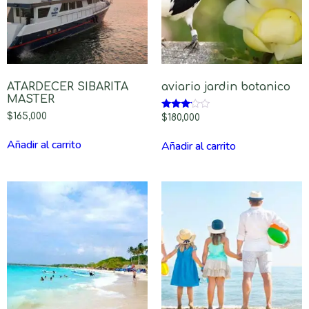
ATARDECER SIBARITA
aviario jardin botanico
MASTER
$
165,000
Valorado
$
180,000
con
3.00
Añadir al carrito
Añadir al carrito
de 5