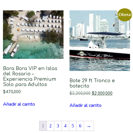
¡Oferta!
Bora Bora VIP en Islas
del Rosario –
Experiencia Premium
Bote 29 ft Tronco e
Solo para Adultos
botecito
$
470,000
$
2,200,000
$
2,000,000
Añadir al carrito
Añadir al carrito
1
2
3
4
5
6
→