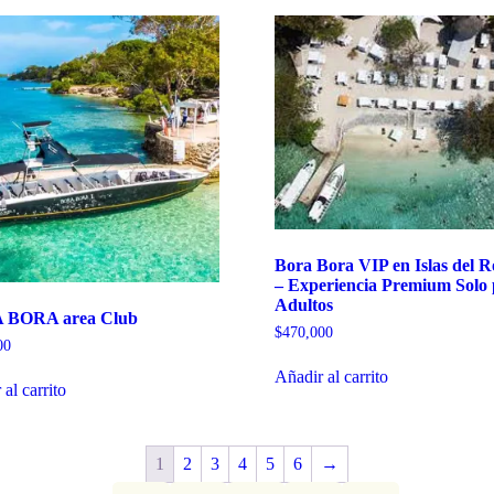
Bora Bora VIP en Islas del R
– Experiencia Premium Solo
Adultos
 BORA area Club
$
470,000
00
Añadir al carrito
al carrito
1
2
3
4
5
6
→