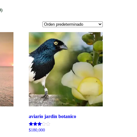
0)
aviario jardin botanico
Valorado
$
180,000
con