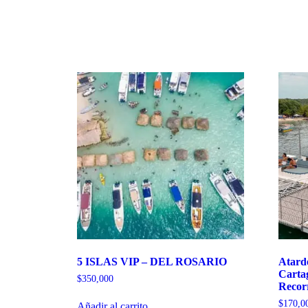
5 ISLAS VIP – DEL ROSARIO
Atard
Cartag
$
350,000
Recorr
$
170,0
Añadir al carrito