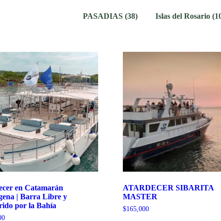
PASADIAS
(38)
Islas del Rosario
(1
ecer en Catamarán
ATARDECER SIBARITA
ena | Barra Libre y
MASTER
ido por la Bahía
$
165,000
00