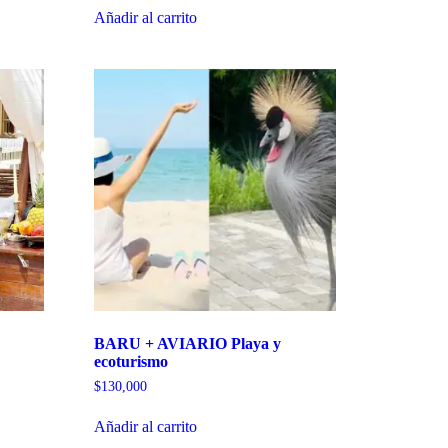
3.00
de 5
Añadir al carrito
BARU + AVIARIO Playa y
ecoturismo
$
130,000
Añadir al carrito