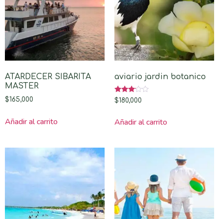
ATARDECER SIBARITA
aviario jardin botanico
MASTER
Valorado
$
165,000
$
180,000
con
3.00
de 5
Añadir al carrito
Añadir al carrito