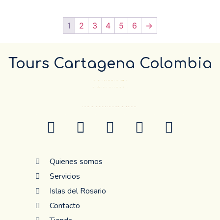
1
2
3
4
5
6
→
Tours Cartagena Colombia
El Destino pueder el mismo…
La diferencia es la compañía.
ANTES DE RESERVAR CONFIRME POR WHATSAP
Quienes somos
Servicios
Islas del Rosario
Contacto