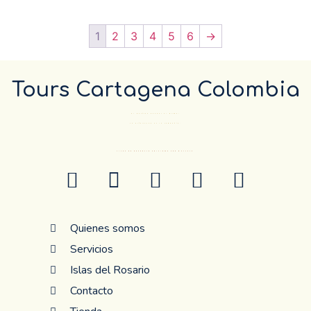
1
2
3
4
5
6
→
Tours Cartagena Colombia
El Destino pueder el mismo…
La diferencia es la compañía.
ANTES DE RESERVAR CONFIRME POR WHATSAP
Quienes somos
Servicios
Islas del Rosario
Contacto