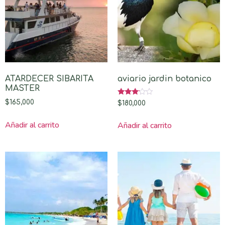
ATARDECER SIBARITA
aviario jardin botanico
MASTER
Valorado
$
165,000
$
180,000
con
3.00
de 5
Añadir al carrito
Añadir al carrito