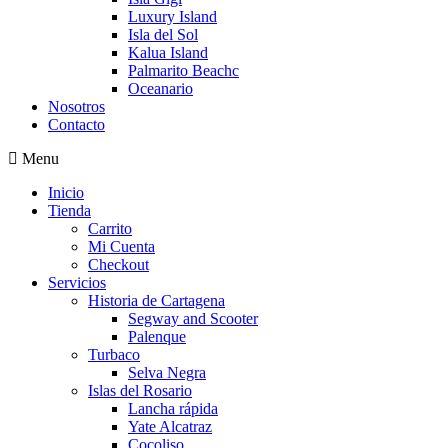
Luxury Island
Isla del Sol
Kalua Island
Palmarito Beachc
Oceanario
Nosotros
Contacto
Menu
Inicio
Tienda
Carrito
Mi Cuenta
Checkout
Servicios
Historia de Cartagena
Segway and Scooter
Palenque
Turbaco
Selva Negra
Islas del Rosario
Lancha rápida
Yate Alcatraz
Cocoliso