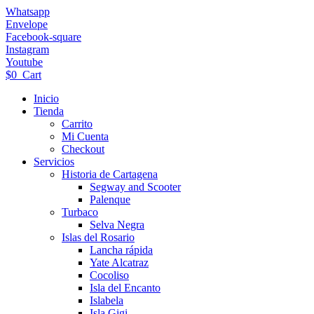
Ir
Whatsapp
al
Envelope
contenido
Facebook-square
Instagram
Youtube
$
0
Cart
Inicio
Tienda
Carrito
Mi Cuenta
Checkout
Servicios
Historia de Cartagena
Segway and Scooter
Palenque
Turbaco
Selva Negra
Islas del Rosario
Lancha rápida
Yate Alcatraz
Cocoliso
Isla del Encanto
Islabela
Isla Gigi