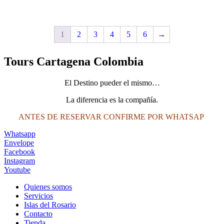
$2,200,000.
$2,000,000.
1
2
3
4
5
6
→
Tours Cartagena Colombia
El Destino pueder el mismo…
La diferencia es la compañía.
ANTES DE RESERVAR CONFIRME POR WHATSAP
Whatsapp
Envelope
Facebook
Instagram
Youtube
Quienes somos
Servicios
Islas del Rosario
Contacto
Tienda