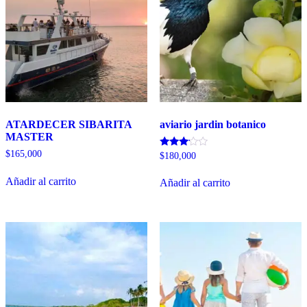
ATARDECER SIBARITA
aviario jardin botanico
MASTER
$
165,000
Valorado
$
180,000
con
3.00
Añadir al carrito
de 5
Añadir al carrito