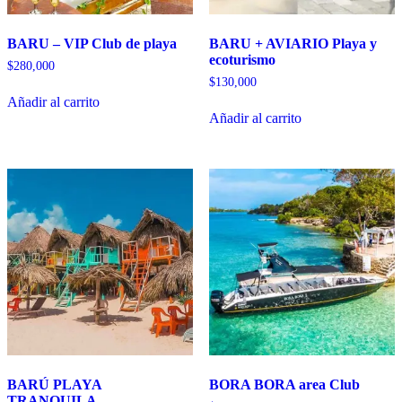
BARU – VIP Club de playa
BARU + AVIARIO Playa y
ecoturismo
$
280,000
$
130,000
Añadir al carrito
Añadir al carrito
BARÚ PLAYA
BORA BORA area Club
TRANQUILA