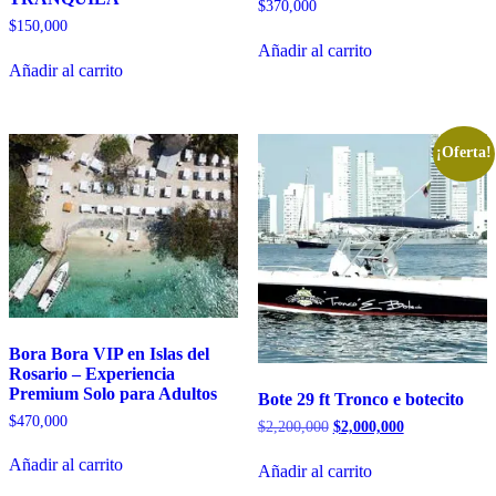
$
370,000
$
150,000
Añadir al carrito
Añadir al carrito
¡Oferta!
Bora Bora VIP en Islas del
Rosario – Experiencia
Premium Solo para Adultos
Bote 29 ft Tronco e botecito
$
470,000
El
El
$
2,200,000
$
2,000,000
precio
precio
original
actual
Añadir al carrito
Añadir al carrito
era:
es: