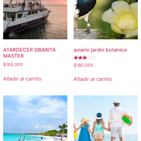
ATARDECER SIBARITA
aviario jardin botanico
MASTER
Valorado
$
165,000
$
180,000
con
3.00
de 5
Añadir al carrito
Añadir al carrito