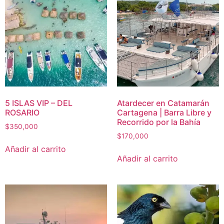
5 ISLAS VIP – DEL
Atardecer en Catamarán
ROSARIO
Cartagena | Barra Libre y
Recorrido por la Bahía
$
350,000
$
170,000
Añadir al carrito
Añadir al carrito