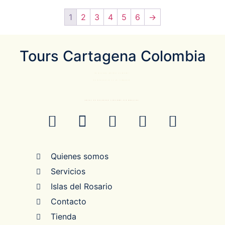
1
2
3
4
5
6
→
Tours Cartagena Colombia
El Destino pueder el mismo…
La diferencia es la compañía.
ANTES DE RESERVAR CONFIRME POR WHATSAP
Quienes somos
Servicios
Islas del Rosario
Contacto
Tienda