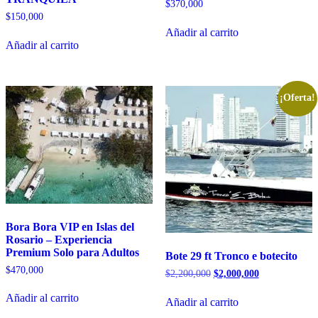
$
370,000
$
150,000
Añadir al carrito
Añadir al carrito
¡Oferta!
Bora Bora VIP en Islas del
Rosario – Experiencia
Premium Solo para Adultos
Bote 29 ft Tronco e botecito
$
470,000
El
El
$
2,200,000
$
2,000,000
precio
precio
original
actual
Añadir al carrito
Añadir al carrito
era:
es: