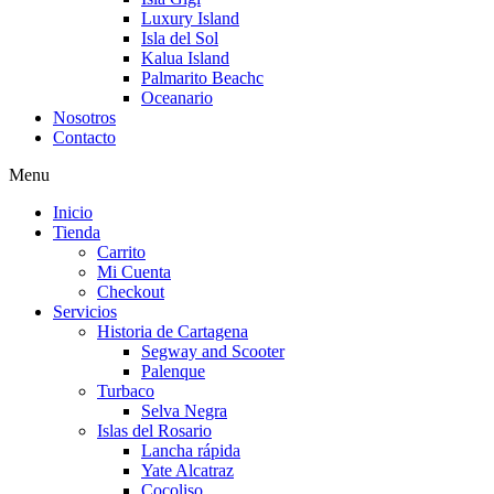
Luxury Island
Isla del Sol
Kalua Island
Palmarito Beachc
Oceanario
Nosotros
Contacto
Menu
Inicio
Tienda
Carrito
Mi Cuenta
Checkout
Servicios
Historia de Cartagena
Segway and Scooter
Palenque
Turbaco
Selva Negra
Islas del Rosario
Lancha rápida
Yate Alcatraz
Cocoliso