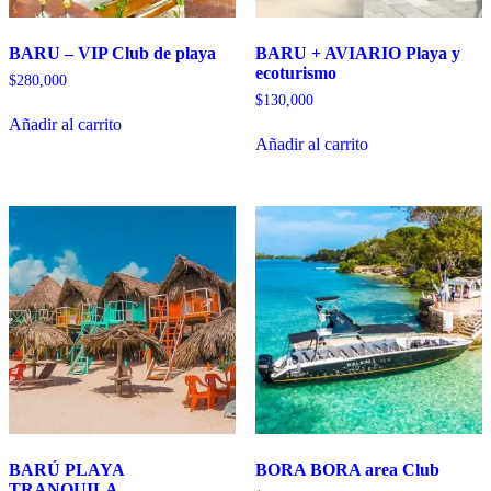
BARU – VIP Club de playa
BARU + AVIARIO Playa y
ecoturismo
$
280,000
$
130,000
Añadir al carrito
Añadir al carrito
BARÚ PLAYA
BORA BORA area Club
TRANQUILA