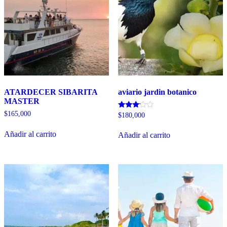
ATARDECER SIBARITA
aviario jardin botanico
MASTER
$
165,000
Valorado
$
180,000
con
3.00
Añadir al carrito
de 5
Añadir al carrito