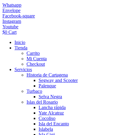
Ir
Whatsapp
al
Envelope
contenido
Facebook-square
Instagram
Youtube
$
0
Cart
Inicio
Tienda
Carrito
Mi Cuenta
Checkout
Servicios
Historia de Cartagena
Segway and Scooter
Palenque
Turbaco
Selva Negra
Islas del Rosario
Lancha rápida
Yate Alcatraz
Cocoliso
Isla del Encanto
Islabela
Isla Gigi