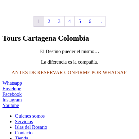
$2,200,000.
$2,000,000.
1
2
3
4
5
6
→
Tours Cartagena Colombia
El Destino pueder el mismo…
La diferencia es la compañía.
ANTES DE RESERVAR CONFIRME POR WHATSAP
Whatsapp
Envelope
Facebook
Instagram
Youtube
Quienes somos
Servicios
Islas del Rosario
Contacto
Tienda