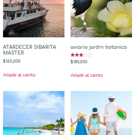
ATARDECER SIBARITA
aviario jardin botanico
MASTER
Valorado
$
165,000
$
180,000
con
3.00
de 5
Añadir al carrito
Añadir al carrito