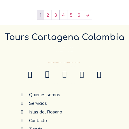
1
2
3
4
5
6
→
Tours Cartagena Colombia
El Destino pueder el mismo…
La diferencia es la compañía.
ANTES DE RESERVAR CONFIRME POR WHATSAP
Quienes somos
Servicios
Islas del Rosario
Contacto