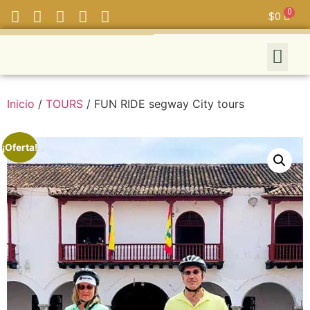
$
0
Inicio
/
TOURS
/ FUN RIDE segway City tours
¡Oferta!