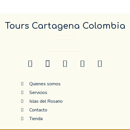
Tours Cartagena Colombia
El Destino pueder el mismo…
La diferencia es la compañía.
ANTES DE RESERVAR CONFIRME POR WHATSAP
Quienes somos
Servicios
Islas del Rosario
Contacto
Tienda