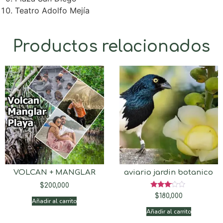
Teatro Adolfo Mejía
Productos relacionados
VOLCAN + MANGLAR
aviario jardin botanico
$
200,000
Valorado
$
180,000
con
Añadir al carrito
3.00
Añadir al carrito
de 5