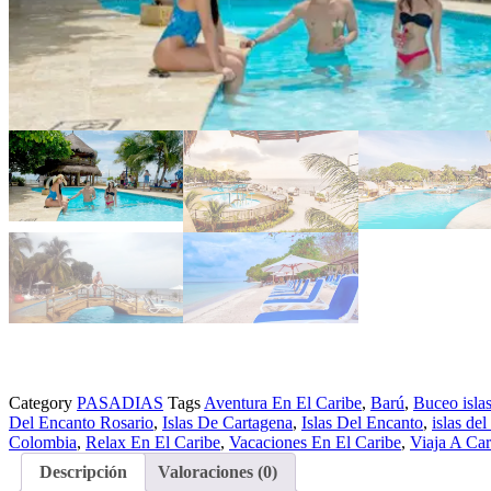
Category
PASADIAS
Tags
Aventura En El Caribe
,
Barú
,
Buceo islas
Del Encanto Rosario
,
Islas De Cartagena
,
Islas Del Encanto
,
islas del
Colombia
,
Relax En El Caribe
,
Vacaciones En El Caribe
,
Viaja A Ca
Descripción
Valoraciones (0)