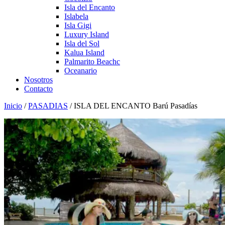
Isla del Encanto
Islabela
Isla Gigi
Luxury Island
Isla del Sol
Kalua Island
Palmarito Beachc
Oceanario
Nosotros
Contacto
Inicio
/
PASADIAS
/ ISLA DEL ENCANTO Barú Pasadías