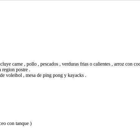
uye carne , pollo , pescados , verduras frias o calientes , arroz con coc
 region postre .
a de voleibol , mesa de ping pong y kayacks .
uceo con tanque )