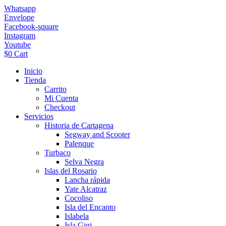
Ir
Whatsapp
al
Envelope
contenido
Facebook-square
Instagram
Youtube
$
0
Cart
Inicio
Tienda
Carrito
Mi Cuenta
Checkout
Servicios
Historia de Cartagena
Segway and Scooter
Palenque
Turbaco
Selva Negra
Islas del Rosario
Lancha rápida
Yate Alcatraz
Cocoliso
Isla del Encanto
Islabela
Isla Gigi