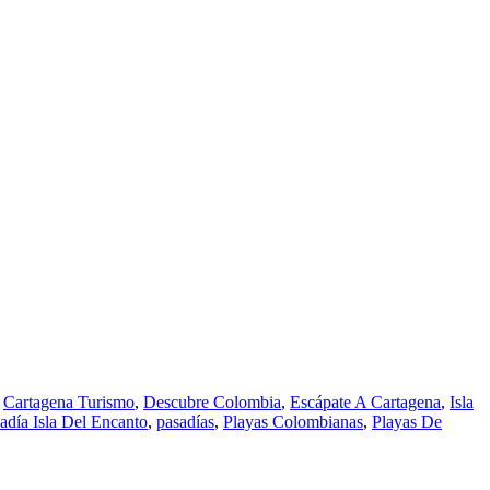
,
Cartagena Turismo
,
Descubre Colombia
,
Escápate A Cartagena
,
Isla
adía Isla Del Encanto
,
pasadías
,
Playas Colombianas
,
Playas De