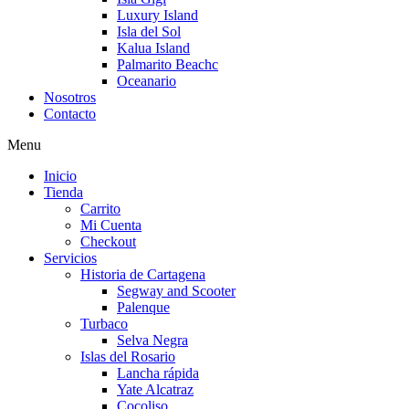
Luxury Island
Isla del Sol
Kalua Island
Palmarito Beachc
Oceanario
Nosotros
Contacto
Menu
Inicio
Tienda
Carrito
Mi Cuenta
Checkout
Servicios
Historia de Cartagena
Segway and Scooter
Palenque
Turbaco
Selva Negra
Islas del Rosario
Lancha rápida
Yate Alcatraz
Cocoliso