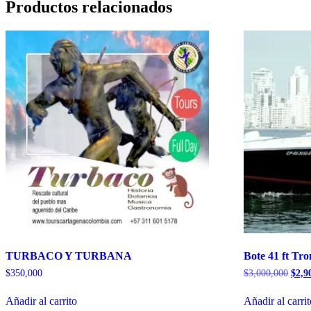
Productos relacionados
TURBACO Y TURBANA
Bote 41 ft Tro
El
$
350,000
$
3,000,000
$
2,9
preci
origi
Añadir al carrito
Añadir al carri
era: