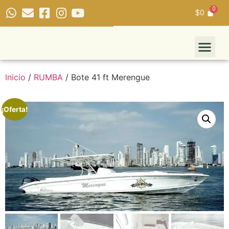
$
0
Inicio
/
RUMBA
/ Bote 41 ft Merengue
¡Oferta!