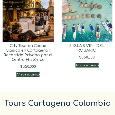
City Tour en Coche
5 ISLAS VIP – DEL
Clásico en Cartagena |
ROSARIO
Recorrido Privado por el
$
350,000
Centro Histórico
Añadir al carrito
$
350,000
Añadir al carrito
Tours Cartagena Colombia
El Destino pueder el mismo…