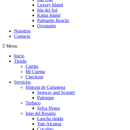
Luxury Island
Isla del Sol
Kalua Island
Palmarito Beachc
Oceanario
Nosotros
Contacto
Menu
Inicio
Tienda
Carrito
Mi Cuenta
Checkout
Servicios
Historia de Cartagena
Segway and Scooter
Palenque
Turbaco
Selva Negra
Islas del Rosario
Lancha rápida
Yate Alcatraz
Cocoliso