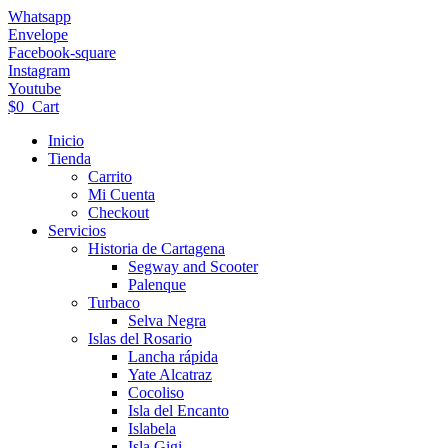
Ir
Whatsapp
al
Envelope
contenido
Facebook-square
Instagram
Youtube
$
0
Cart
Inicio
Tienda
Carrito
Mi Cuenta
Checkout
Servicios
Historia de Cartagena
Segway and Scooter
Palenque
Turbaco
Selva Negra
Islas del Rosario
Lancha rápida
Yate Alcatraz
Cocoliso
Isla del Encanto
Islabela
Isla Gigi