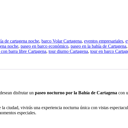
ía de cartagena noche
,
barco Volar Cartagena
,
eventos empresariales
,
e
gena noche
,
paseo en barco económico
,
paseo en la bahía de Cartagena
 con barra libre Cartagena
,
tour diurno Cartagena
,
tour en barco Cartag
desean disfrutar un
paseo nocturno por la Bahía de Cartagena
con u
la ciudad, vivirás una experiencia nocturna única con vistas espectacu
 momentos especiales.