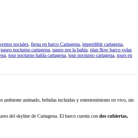
ventos sociales
,
fiesta en barco Cartagena
,
imperdible cartagena
,
,
paseo nocturno cartagena
,
paseo por la bahía
,
plan flow barco volar
,
ena
,
tour nocturno bahía cartagena
,
tour nocturno cartagena
,
tours en
n ambiente animado, bebidas incluidas y entretenimiento en vivo, sin
lares del skyline de Cartagena. El barco cuenta con
dos cubiertas,