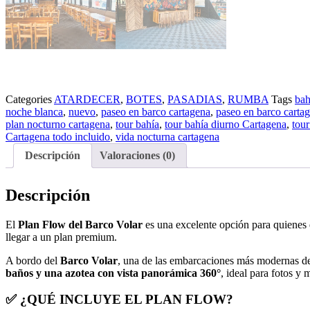
Categories
ATARDECER
,
BOTES
,
PASADIAS
,
RUMBA
Tags
bah
noche blanca
,
nuevo
,
paseo en barco cartagena
,
paseo en barco carta
plan nocturno cartagena
,
tour bahía
,
tour bahía diurno Cartagena
,
tour
Cartagena todo incluido
,
vida nocturna cartagena
Descripción
Valoraciones (0)
Descripción
El
Plan Flow del Barco Volar
es una excelente opción para quienes 
llegar a un plan premium.
A bordo del
Barco Volar
, una de las embarcaciones más modernas de 
baños y una azotea con vista panorámica 360°
, ideal para fotos y
✅ ¿QUÉ INCLUYE EL PLAN FLOW?