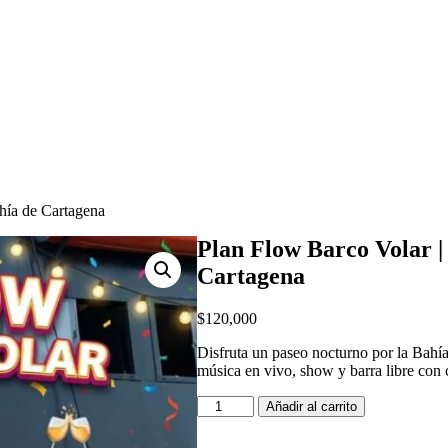
hía de Cartagena
Plan Flow Barco Volar |
Cartagena
$
120,000
Disfruta un paseo nocturno por la Bahí
música en vivo, show y barra libre con c
Plan
Añadir al carrito
Flow
Barco