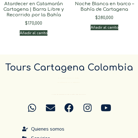
Atardecer en Catamarán
Noche Blanca en barco –
Cartagena | Barra Libre y
Bahía de Cartagena
Recorrido por la Bahía
$
280,000
$
170,000
Añadir al carrito
Añadir al carrito
Tours Cartagena Colombia
El Destino pueder el mismo…
La diferencia es la compañía.
ANTES DE RESERVAR CONFIRME POR WHATSAP
Quienes somos